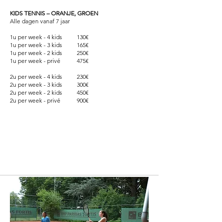
KIDS TENNIS – ORANJE, GROEN
Alle dagen vanaf 7 jaar
1u per week - 4 kids 130€
1u per week - 3 kids 165€
1u per week - 2 kids 250€
1u per week - privé 475€
2u per week - 4 kids 230€
2u per week - 3 kids 300€
2u per week - 2 kids 450€
2u per week - privé 900€