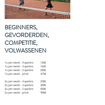
BEGINNERS,
GEVORDERDEN,
COMPETITIE,
VOLWASSENEN
1u per week - 4 spelers 130€
1u per week - 3 spelers 165€
1u per week - 2 spelers 250€
1u per week - privé 475€
2u per week - 4 spelers 230€
2u per week - 3 spelers 300€
2u per week - 2 spelers 450€
2u per week - privé 900€