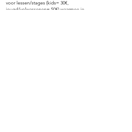
voor lessen/stages (kids= 30€,
jeugd/volwassenen= 50€) waarmee je
ook verzekerd bent maar geen
terreinen kunt reserveren (1 maal per
jaar te betalen- geldig van 01/04/2026
tot eind maart 2027)