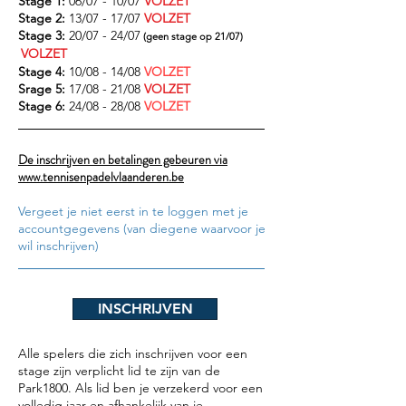
Stage 1:
06/07 - 10/07
VOLZET
Stage 2:
13/07 - 17/07
VOLZET
Stage 3:
20/07 - 24/07
(geen stage op 21/07)
VOLZET
Stage 4:
10/08 - 14/08
VOLZET
Srage 5:
17/08 - 21/08
VOLZET
Stage 6:
24/08 - 28/08
VOLZET
​
De inschrijven en betalingen gebeuren via
www.tennisenpadelvlaanderen.be
Vergeet je niet eerst in te loggen met je
accountgegevens (van diegene waarvoor je
wil inschrijven)
INSCHRIJVEN
Alle spelers die zich inschrijven voor een
stage zijn verplicht lid te zijn van de
Park1800. Als lid ben je verzekerd voor een
volledig jaar en afhankelijk van je